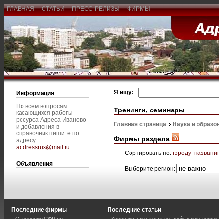
ГЛАВНАЯ
СТАТЬИ
ПРЕСС-РЕЛИЗЫ
ФИРМЫ
Я ищу:
Информация
По всем вопросам
Тренинги, семинары
касающихся работы
ресурса Адреса Иваново
Главная страница
Наука и образо
и добавления в
справочник пишите по
Фирмы раздела
адресу
addressrus@mail.ru
.
Сортировать по:
городу
названи
Объявления
Выберите регион:
Последние фирмы
Последние статьи
Отделение СФР по
Коррозия закладных деталей: какие дефе