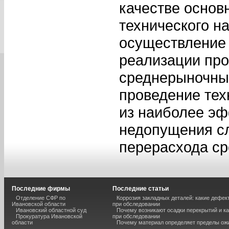
качестве основ
технического н
осуществление 
реализации про
среднерыночны
проведение тех
из наиболее э
недопущения с
перерасхода ср
Последние фирмы
Последние статьи
Отделение СФР по
Коррозия закладных деталей: какие дефе
Ивановской области
при обследовании
Ивановский областной суд
Почему возникают осадки перекрытий и к
Прокуратура Ивановской
при обследовании
области
Почему материал определяет пределы ож