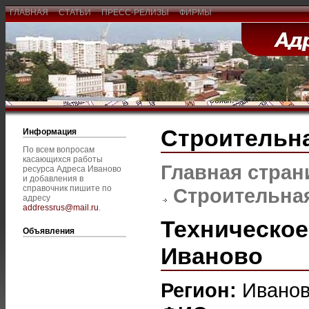
ГЛАВНАЯ
СТАТЬИ
ПРЕСС-РЕЛИЗЫ
ФИРМЫ
Строительна
Информация
По всем вопросам
касающихся работы
Главная стран
ресурса Адреса Иваново
и добавления в
справочник пишите по
Строительная
адресу
addressrus@mail.ru
.
Техническое
Объявления
Иваново
Регион:
Ивано