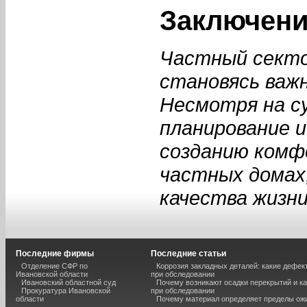
Заключен
Частный секто
становясь важ
Несмотря на с
планирование 
созданию комф
частных домах
качества жизни
Последние фирмы
Последние статьи
Отделение СФР по
Коррозия закладных деталей: какие дефе
Ивановской области
при обследовании
Ивановский областной суд
Почему возникают осадки перекрытий и к
Прокуратура Ивановской
при обследовании
области
Почему материал определяет пределы ож