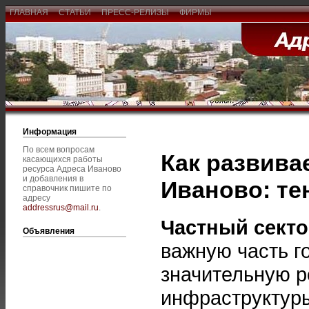
ГЛАВНАЯ
СТАТЬИ
ПРЕСС-РЕЛИЗЫ
ФИРМЫ
Информация
По всем вопросам
Как развива
касающихся работы
ресурса Адреса Иваново
и добавления в
Иваново: те
справочник пишите по
адресу
addressrus@mail.ru
.
Частный сект
Объявления
важную часть г
значительную р
инфраструктуры