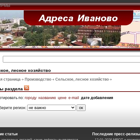
ИРМЫ
кое, лесное хозяйство
я страница
Производство
Сельское, лесное хозяйство
ы раздела
ртировать по:
городу
названию
цене
e-mail
дате добавления
берите регион:
ие статьи
Последние пресс-релиз
 закладных деталей: какие дефекты выявляются
17-01-2026 МРОТ и прожито