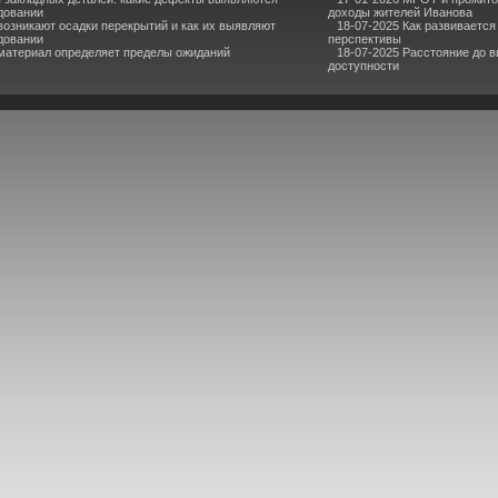
довании
доходы жителей Иванова
озникают осадки перекрытий и как их выявляют
18-07-2025 Как развивается
довании
перспективы
материал определяет пределы ожиданий
18-07-2025 Расстояние до в
доступности