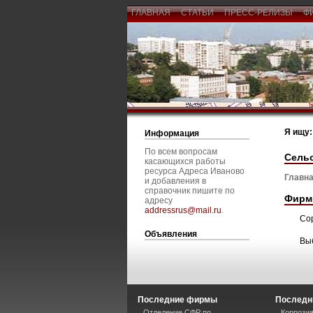
ГЛАВНАЯ
СТАТЬИ
ПРЕСС-РЕЛИЗЫ
Ф
Я ищу:
Информация
По всем вопросам
Сельс
касающихся работы
ресурса Адреса Иваново
Главна
и добавления в
справочник пишите по
Фирм
адресу
addressrus@mail.ru
.
Со
Объявления
Вы
Последние фирмы
Последн
Отделение СФР по
Коррозия