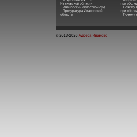
Ивановской области
при обсле
Ивановский областной суд
Почему в
Прокуратура Ивановской
при обсле
области
Почему 
© 2013-
2026
Адреса Иваново