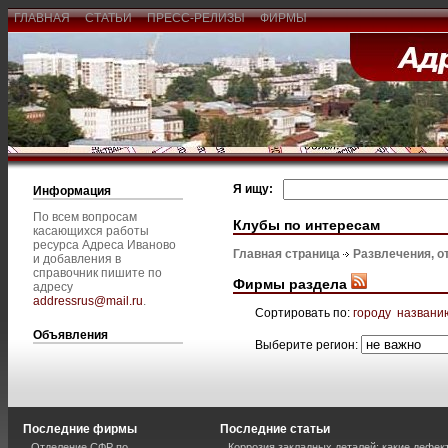
ГЛАВНАЯ
СТАТЬИ
ПРЕСС-РЕЛИЗЫ
ФИРМЫ
Я ищу:
Информация
По всем вопросам
Клубы по интересам
касающихся работы
ресурса Адреса Иваново
Главная страница
Развлечения, о
и добавления в
справочник пишите по
Фирмы раздела
адресу
addressrus@mail.ru
.
Сортировать по:
городу
названи
Объявления
Выберите регион:
Последние фирмы
Последние статьи
Отделение СФР по
Коррозия закладных деталей: какие дефе