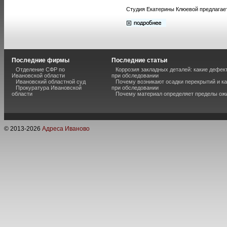
Студия Екатерины Клюевой предлагае
Последние фирмы
Последние статьи
Отделение СФР по
Коррозия закладных деталей: какие дефе
Ивановской области
при обследовании
Ивановский областной суд
Почему возникают осадки перекрытий и к
Прокуратура Ивановской
при обследовании
области
Почему материал определяет пределы ож
© 2013-
2026
Адреса Иваново