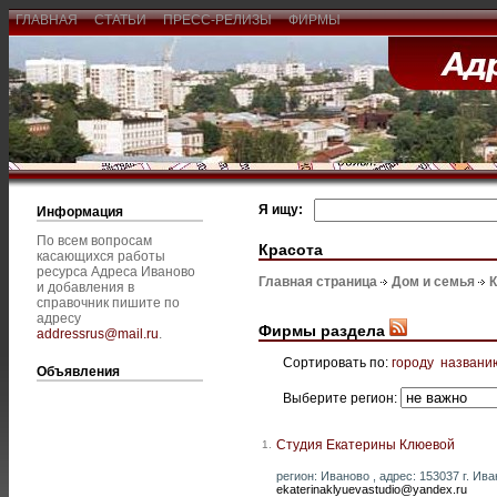
ГЛАВНАЯ
СТАТЬИ
ПРЕСС-РЕЛИЗЫ
ФИРМЫ
Я ищу:
Информация
По всем вопросам
Красота
касающихся работы
ресурса Адреса Иваново
Главная страница
Дом и семья
К
и добавления в
справочник пишите по
адресу
Фирмы раздела
addressrus@mail.ru
.
Сортировать по:
городу
названи
Объявления
Выберите регион:
Студия Екатерины Клюевой
1.
регион: Иваново , адрес: 153037 г. Ива
ekaterinaklyuevastudio@yandex.ru