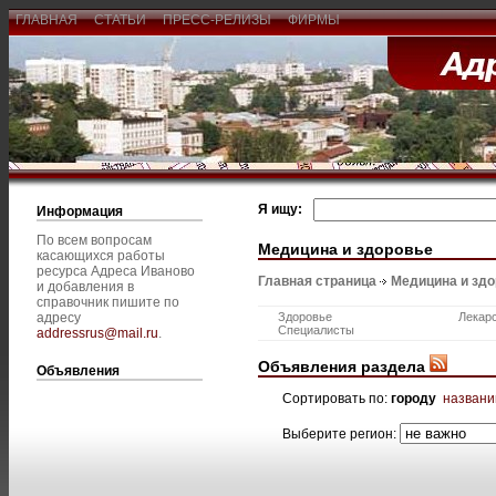
ГЛАВНАЯ
СТАТЬИ
ПРЕСС-РЕЛИЗЫ
ФИРМЫ
Я ищу:
Информация
По всем вопросам
Медицина и здоровье
касающихся работы
ресурса Адреса Иваново
Главная страница
Медицина и зд
и добавления в
справочник пишите по
адресу
Здоровье
Лекар
Специалисты
addressrus@mail.ru
.
Объявления раздела
Объявления
Сортировать по:
городу
назван
Выберите регион: