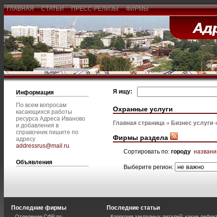
ГЛАВНАЯ
СТАТЬИ
ПРЕСС-РЕЛИЗЫ
ФИРМЫ
Я ищу:
Информация
По всем вопросам
Охранные услуги
касающихся работы
ресурса Адреса Иваново
Главная страница
Бизнес услуги
и добавления в
справочник пишите по
Фирмы раздела
адресу
addressrus@mail.ru
.
Сортировать по:
городу
назван
Объявления
Выберите регион:
Последние фирмы
Последние статьи
Отделение СФР по
Коррозия закладных деталей: какие дефе