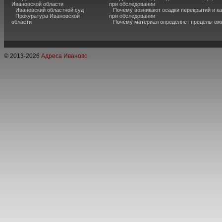
Ивановской области
при обследовании
Ивановский областной суд
Почему возникают осадки перекрытий и к
Прокуратура Ивановской
при обследовании
области
Почему материал определяет пределы ож
© 2013-
2026
Адреса Иваново