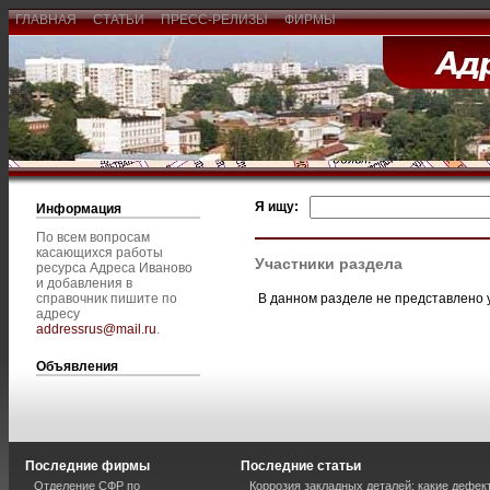
ГЛАВНАЯ
СТАТЬИ
ПРЕСС-РЕЛИЗЫ
ФИРМЫ
Я ищу:
Информация
По всем вопросам
касающихся работы
Участники раздела
ресурса Адреса Иваново
и добавления в
В данном разделе не представлено 
справочник пишите по
адресу
addressrus@mail.ru
.
Объявления
Последние фирмы
Последние статьи
Отделение СФР по
Коррозия закладных деталей: какие дефе